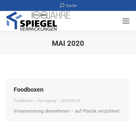
Search:
Suche
MAI 2020
Sie befinden sich hier:
Foodboxen
Foodboxen
Von
ngorny
2020-05-03
Verantwortung übernehmen – auf Plastik verzichten!