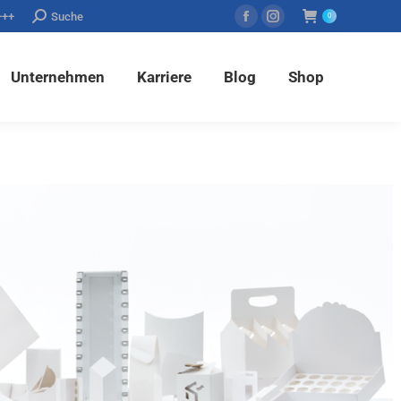
+++
Suche
0
n
Karriere
Blog
Shop
Unternehmen
Karriere
Blog
Shop