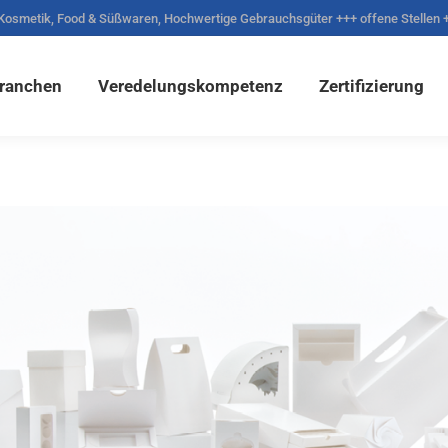
 Kosmetik, Food & Süßwaren, Hochwertige Gebrauchsgüter +++ offene Stellen 
eredelungskompetenz
Zertifizierung
Unternehme
Branchen
Veredelungskompetenz
Zertifizierung