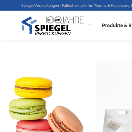
Spiegel Verpackungen - Faltschachteln für Pharma & Healthcare,
⌂
Produkte & Branchen
V
⌂
Produkte & 