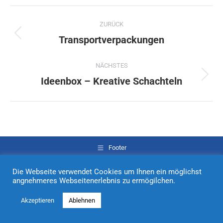
Project
ZURÜCK
navigation
Transportverpackungen
Previous
project:
NÄCHSTES
Ideenbox – Kreative Schachteln
Next
project:
Footer
Spiegel Verpackungen AG - Leibnizstraße 3 - 97204 Höchberg - Tel.:
+49 931 49792-40 - info@spiegel-verpackungen.de
Die Webseite verwendet Cookies um Ihnen ein möglichst
angnehmeres Webseitenerlebnis zu ermögilchen.
Akzeptieren
Ablehnen