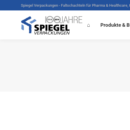
Spiegel Verpackungen - Faltschachteln für Pharma & Healthcare,
⌂
Produkte & Branchen
V
⌂
Produkte & 